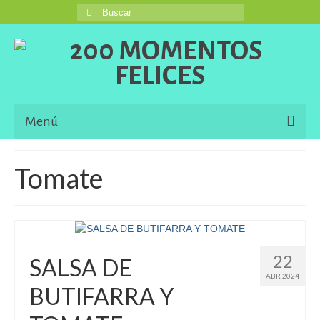
Buscar
por:
Menú
Inicio
Tomate
Blog
Una Buena Descripción
Information in English Languaje
22
SALSA DE
ABR 2024
El Libro de 200 MOMENTOS FELICES!!!
BUTIFARRA Y
Contacto