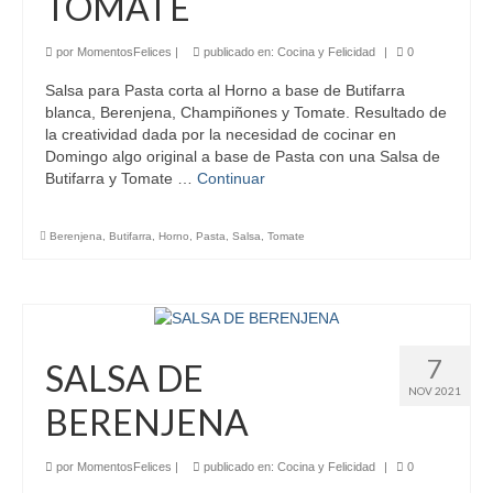
TOMATE
por
MomentosFelices
|
publicado en:
Cocina y Felicidad
|
0
Salsa para Pasta corta al Horno a base de Butifarra
blanca, Berenjena, Champiñones y Tomate. Resultado de
la creatividad dada por la necesidad de cocinar en
Domingo algo original a base de Pasta con una Salsa de
Butifarra y Tomate …
Continuar
Berenjena
,
Butifarra
,
Horno
,
Pasta
,
Salsa
,
Tomate
7
SALSA DE
NOV 2021
BERENJENA
por
MomentosFelices
|
publicado en:
Cocina y Felicidad
|
0