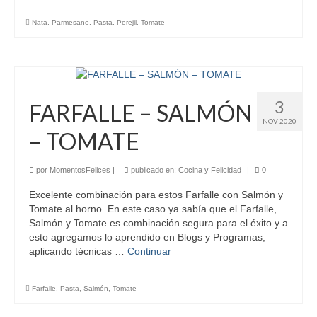
Nata
,
Parmesano
,
Pasta
,
Perejil
,
Tomate
3
FARFALLE – SALMÓN
NOV 2020
– TOMATE
por
MomentosFelices
|
publicado en:
Cocina y Felicidad
|
0
Excelente combinación para estos Farfalle con Salmón y
Tomate al horno. En este caso ya sabía que el Farfalle,
Salmón y Tomate es combinación segura para el éxito y a
esto agregamos lo aprendido en Blogs y Programas,
aplicando técnicas …
Continuar
Farfalle
,
Pasta
,
Salmón
,
Tomate