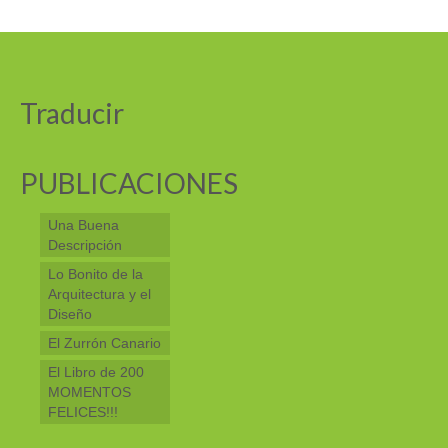
Traducir
PUBLICACIONES
Una Buena
Descripción
Lo Bonito de la
Arquitectura y el
Diseño
El Zurrón Canario
El Libro de 200
MOMENTOS
FELICES!!!