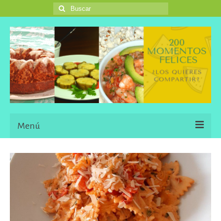
Buscar
por:
Menú
Inicio
Blog
Una Buena Descripción
Information in English Languaje