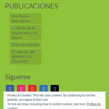
PUBLICACIONES
Una Buena
Descripción
Lo Bonito de la
Arquitectura y el
Diseño
El Zurrón Canario
El Libro de 200
MOMENTOS
FELICES!!!
Sígueme
facebook
instagram
youtube
linkedin
mail
Privacy & Cookies: This site uses cookies. By continuing to use this
website, you agree to their use.
© 2026 200 MOMENTOS FELICES - WordPress Theme by
Kadence WP
To find out more, including how to control cookies, see here:
Política de
cookies