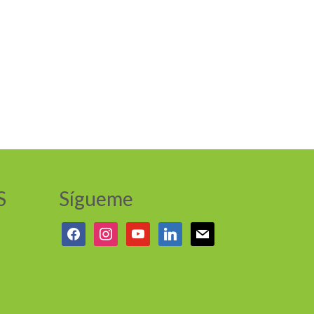
S
Sígueme
facebook
instagram
youtube
linkedin
mail