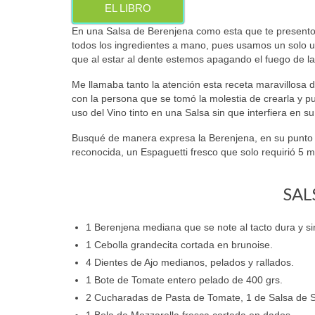
EL LIBRO
En una Salsa de Berenjena como esta que te presento
todos los ingredientes a mano, pues usamos un solo ut
que al estar al dente estemos apagando el fuego de la
Me llamaba tanto la atención esta receta maravillos
con la persona que se tomó la molestia de crearla y pu
uso del Vino tinto en una Salsa sin que interfiera en su
Busqué de manera expresa la Berenjena, en su punto
reconocida, un Espaguetti fresco que solo requirió 5
SAL
1 Berenjena mediana que se note al tacto dura y s
1 Cebolla grandecita cortada en brunoise.
4 Dientes de Ajo medianos, pelados y rallados.
1 Bote de Tomate entero pelado de 400 grs.
2 Cucharadas de Pasta de Tomate, 1 de Salsa de So
1 Bola de Mozzarella fresca cortada en dados.