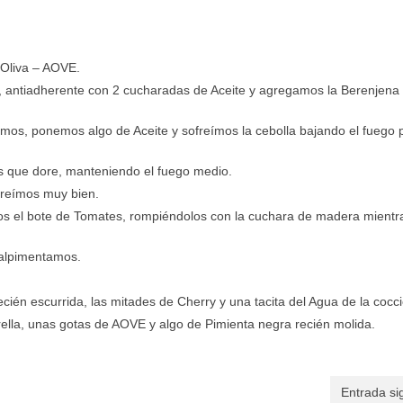
 Oliva – AOVE.
, antiadherente con 2 cucharadas de Aceite y agregamos la Berenjena 
amos, ponemos algo de Aceite y sofreímos la cebolla bajando el fuego 
s que dore, manteniendo el fuego medio.
freímos muy bien.
s el bote de Tomates, rompiéndolos con la cuchara de madera mientr
Salpimentamos.
ecién escurrida, las mitades de Cherry y una tacita del Agua de la cocc
ella, unas gotas de AOVE y algo de Pimienta negra recién molida.
Entrada si