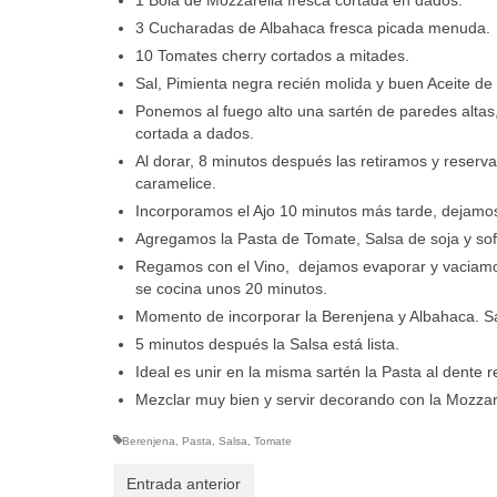
3 Cucharadas de Albahaca fresca picada menuda.
10 Tomates cherry cortados a mitades.
Sal, Pimienta negra recién molida y buen Aceite de
Ponemos al fuego alto una sartén de paredes altas
cortada a dados.
Al dorar, 8 minutos después las retiramos y reserv
caramelice.
Incorporamos el Ajo 10 minutos más tarde, dejamo
Agregamos la Pasta de Tomate, Salsa de soja y so
Regamos con el Vino, dejamos evaporar y vaciamo
se cocina unos 20 minutos.
Momento de incorporar la Berenjena y Albahaca. 
5 minutos después la Salsa está lista.
Ideal es unir en la misma sartén la Pasta al dente r
Mezclar muy bien y servir decorando con la Mozzar
Berenjena
,
Pasta
,
Salsa
,
Tomate
Entrada anterior