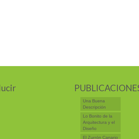
ucir
PUBLICACIONE
Una Buena
Descripción
Lo Bonito de la
Arquitectura y el
Diseño
El Zurrón Canario