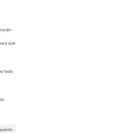
recién
para que
as todo
ión.
guiente