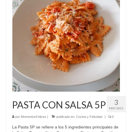
El Libro de 200 MOMENTOS FELICES!!!
Contacto
3
PASTA CON SALSA 5P
MAY 2021
por
MomentosFelices
|
publicado en:
Cocina y Felicidad
|
0
La Pasta 5P se refiere a los 5 ingredientes principales de