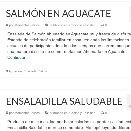
SALMÓN EN AGUACATE
por
MomentosFelices
|
publicado en:
Cocina y Felicidad
|
0
Ensalada de Salmón Ahumado en Aguacate muy fresca de disfruta
Estando de celebración familiar en casa, teniendo las limitaciones
actuales de participantes debido a los tiempos que corren, busque
una manera distinta de comer el Salmón Ahumado en Aguacate, 
Continuar
Aguacate
,
Ensalada
,
Salmón
ENSALADILLA SALUDABLE
por
MomentosFelices
|
publicado en:
Cocina y Felicidad
|
0
Producto de mi curiosidad por bajar calorías sin perder calidad, es
Ensaladilla Saludable merece su nombre. Me topé leyendo diferen