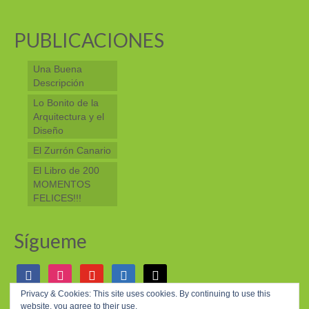
PUBLICACIONES
Una Buena
Descripción
Lo Bonito de la
Arquitectura y el
Diseño
El Zurrón Canario
El Libro de 200
MOMENTOS
FELICES!!!
Sígueme
facebook
instagram
youtube
linkedin
mail
Privacy & Cookies: This site uses cookies. By continuing to use this
website, you agree to their use.