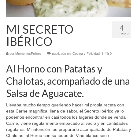
El Libro de 200 MOMENTOS FELICES!!!
Contacto
MI SECRETO
4
FEB 2019
IBÉRICO
por
MomentosFelices
|
publicado en:
Cocina y Felicidad
|
0
Al Horno con Patatas y
Chalotas, acompañado de una
Salsa de Aguacate.
Llevaba mucho tiempo queriendo hacer mi propia receta con
esta Carne magnifica, llena de sabor, el Secreto Ibérico ya lo
podemos encontrar en casi todos los lugares donde se venda
Carne, viene regularmente empacado al vacío y en cantidades
regulares. Mi intención fue prepararlo acompañado de Patatas y
Chalotas, al Horno con su toque de Vino blanco seco.