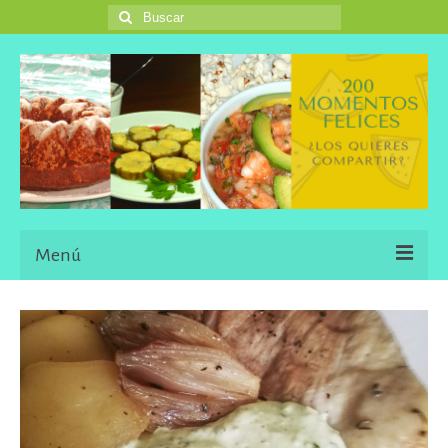
Buscar
por:
Menú
Inicio
Blog
Una Buena Descripción
Information in English Languaje