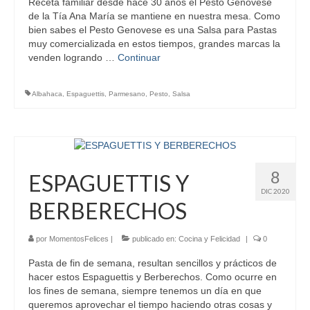
Receta familiar desde hace 30 años el Pesto Genovese
de la Tía Ana María se mantiene en nuestra mesa. Como
bien sabes el Pesto Genovese es una Salsa para Pastas
muy comercializada en estos tiempos, grandes marcas la
venden logrando …
Continuar
Albahaca
,
Espaguettis
,
Parmesano
,
Pesto
,
Salsa
8
ESPAGUETTIS Y
DIC 2020
BERBERECHOS
por
MomentosFelices
|
publicado en:
Cocina y Felicidad
|
0
Pasta de fin de semana, resultan sencillos y prácticos de
hacer estos Espaguettis y Berberechos. Como ocurre en
los fines de semana, siempre tenemos un día en que
queremos aprovechar el tiempo haciendo otras cosas y