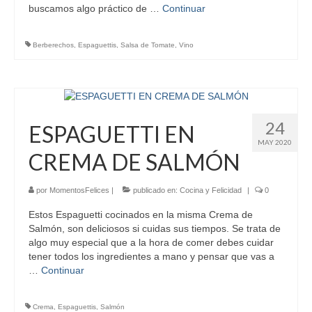
buscamos algo práctico de …
Continuar
Berberechos
,
Espaguettis
,
Salsa de Tomate
,
Vino
24
ESPAGUETTI EN
MAY 2020
CREMA DE SALMÓN
por
MomentosFelices
|
publicado en:
Cocina y Felicidad
|
0
Estos Espaguetti cocinados en la misma Crema de
Salmón, son deliciosos si cuidas sus tiempos. Se trata de
algo muy especial que a la hora de comer debes cuidar
tener todos los ingredientes a mano y pensar que vas a
…
Continuar
Crema
,
Espaguettis
,
Salmón