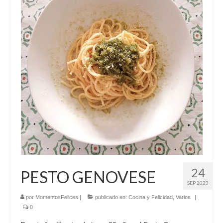
El Libro de 200 MOMENTOS FELICES!!!
Contacto
24
PESTO GENOVESE
SEP 2023
por
MomentosFelices
|
publicado en:
Cocina y Felicidad
,
Varios
|
0