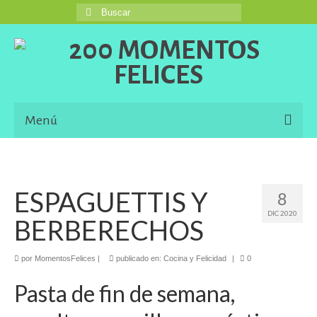
Buscar
por:
Menú
Inicio
Blog
ESPAGUETTIS Y
8
DIC 2020
Una Buena Descripción
BERBERECHOS
Information in English Languaje
por
MomentosFelices
|
publicado en:
Cocina y Felicidad
|
0
El Libro de 200 MOMENTOS FELICES!!!
Pasta de fin de semana,
Contacto