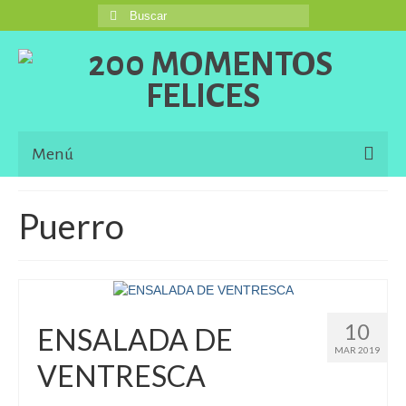
Buscar
por:
Menú
Inicio
Puerro
Blog
Una Buena Descripción
Information in English Languaje
10
ENSALADA DE
MAR 2019
El Libro de 200 MOMENTOS FELICES!!!
VENTRESCA
Contacto