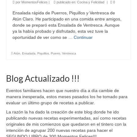
por
MomentosFelices
|
publicado en:
Cocina y Felicidad
|
0
Ensalada rápida de Puerros, Piquillos y Ventresca de
Atún Claro. He participado en una comida entre amigos,
donde se preparó esta Ensalada de Ventresca. Aunque
ya la había probado y disfrutado, esta vez tuve la
oportunidad de ver como se …
Continuar
Atún
,
Ensalada
,
Piquillos
,
Puerro
,
Ventresca
Blog Actualizado !!!
Eventos familiares hacen que nuestro día a día cambie de
manera inesperada, estos meses pasados los he tomado para
evaluar un último grupo de recetas a publicar.
La razón la ha dado la creación de este blog donde he ido
publicando nuevas recetas experimentadas, así como recetas
originales de mis comienzos que quedaron en el tintero con la
intención de agrupar 200 nuevas recetas para hacer el
SEGUNDO LIBRO de 200 Momentos Felices!!!.