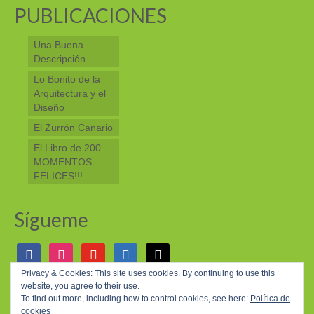
PUBLICACIONES
Una Buena
Descripción
Lo Bonito de la
Arquitectura y el
Diseño
El Zurrón Canario
El Libro de 200
MOMENTOS
FELICES!!!
Sígueme
facebook
instagram
youtube
linkedin
mail
Privacy & Cookies: This site uses cookies. By continuing to use this
website, you agree to their use.
© 2026 200 MOMENTOS FELICES - WordPress Theme by
Kadence WP
To find out more, including how to control cookies, see here:
Política de
cookies