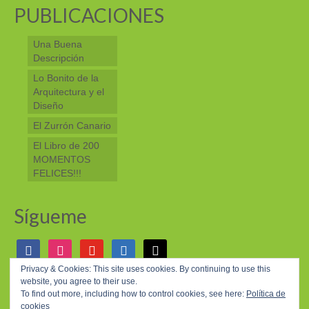
PUBLICACIONES
Una Buena
Descripción
Lo Bonito de la
Arquitectura y el
Diseño
El Zurrón Canario
El Libro de 200
MOMENTOS
FELICES!!!
Sígueme
facebook
instagram
youtube
linkedin
mail
Privacy & Cookies: This site uses cookies. By continuing to use this
website, you agree to their use.
© 2026 200 MOMENTOS FELICES - WordPress Theme by
Kadence WP
To find out more, including how to control cookies, see here:
Política de
cookies