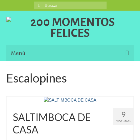
Buscar
por:
Menú
Inicio
Escalopines
Blog
Una Buena Descripción
Information in English Languaje
9
SALTIMBOCA DE
MAY 2021
El Libro de 200 MOMENTOS FELICES!!!
CASA
Contacto