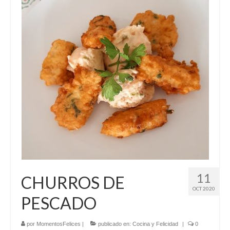
El Libro de 200 MOMENTOS FELICES!!!
Contacto
11
CHURROS DE
OCT 2020
PESCADO
por
MomentosFelices
|
publicado en:
Cocina y Felicidad
|
0