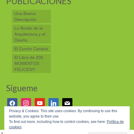
PUBLICACIONES
Una Buena
Descripción
Lo Bonito de la
Arquitectura y el
Diseño
El Zurrón Canario
El Libro de 200
MOMENTOS
FELICES!!!
Sígueme
facebook
instagram
youtube
linkedin
mail
Privacy & Cookies: This site uses cookies. By continuing to use this
website, you agree to their use.
© 2026 200 MOMENTOS FELICES - WordPress Theme by
Kadence WP
To find out more, including how to control cookies, see here:
Política de
cookies
Aviso Legal