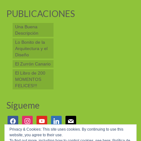
PUBLICACIONES
Una Buena
Descripción
Lo Bonito de la
Arquitectura y el
Diseño
El Zurrón Canario
El Libro de 200
MOMENTOS
FELICES!!!
Sígueme
facebook
instagram
youtube
linkedin
mail
Privacy & Cookies: This site uses cookies. By continuing to use this
website, you agree to their use.
© 2026 200 MOMENTOS FELICES - WordPress Theme by
Kadence WP
To find out more, including how to control cookies, see here:
Política de