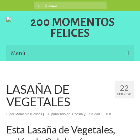
Buscar
por:
Menú
Inicio
Blog
LASAÑA DE
22
FEB 2020
Una Buena Descripción
VEGETALES
Information in English Languaje
por
MomentosFelices
|
publicado en:
Cocina y Felicidad
|
0
El Libro de 200 MOMENTOS FELICES!!!
Esta Lasaña de Vegetales,
Contacto