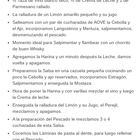
½ Taza de Vino blanco seco, ½ de Crema de Leche y 1 de
Parmesano rallado.
La ralladura de un Limón amarillo pequeño y su jugo.
Salteamos con un par de cucharadas de AOVE la Cebolla y
el Ajo, incorporamos Langostinos y Merluza, salpimentamos,
desmenuzando el pescado.
Momento ideal para Salpimentar y flambear con un chorrito
de buen Whisky.
Agregamos la Harina y un minuto después la Leche, damos
vuelta y apagamos.
Preparamos la Salsa en una cazuela pequeña cocinando un
poco la Cebolla y ajo reservados, incorporamos Estragón,
Salpimentamos y enseguida la Mostaza.
Hora de poner la Harina y con varillas mezclar el vino y luego
la Crema de leche.
Enseguida la ralladura del Limón y su Jugo, el Perejil,
mezclamos y apagamos.
A la preparación del Pescado le mezclamos 3 o 4
cucharadas de esta Salsa.
Cocemos las Láminas de pasta al dente, para luego rellenar
con el Pescado.