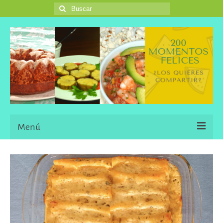
Buscar
por:
Menú
Inicio
Blog
Una Buena Descripción
Information in English Languaje