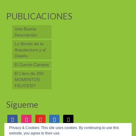
PUBLICACIONES
Una Buena
Descripción
Lo Bonito de la
Arquitectura y el
Diseño
El Zurrón Canario
El Libro de 200
MOMENTOS
FELICES!!!
Sígueme
facebook
instagram
youtube
linkedin
mail
Privacy & Cookies: This site uses cookies. By continuing to use this
website, you agree to their use.