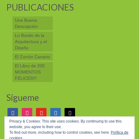
PUBLICACIONES
Una Buena
Descripción
Lo Bonito de la
Arquitectura y el
Diseño
El Zurrón Canario
El Libro de 200
MOMENTOS
FELICES!!!
Sígueme
facebook
instagram
youtube
linkedin
mail
Privacy & Cookies: This site uses cookies. By continuing to use this
website, you agree to their use.
© 2026 200 MOMENTOS FELICES - WordPress Theme by
Kadence WP
To find out more, including how to control cookies, see here:
Política de
cookies