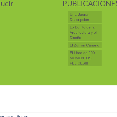
ucir
PUBLICACIONE
Una Buena
Descripción
Lo Bonito de la
Arquitectura y el
Diseño
El Zurrón Canario
El Libro de 200
MOMENTOS
FELICES!!!
ou agree to their use.