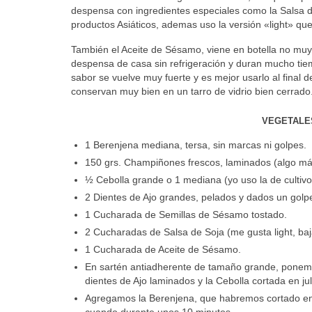
despensa con ingredientes especiales como la Salsa d
productos Asiáticos, ademas uso la versión «light» que
También el Aceite de Sésamo, viene en botella no mu
despensa de casa sin refrigeración y duran mucho tiem
sabor se vuelve muy fuerte y es mejor usarlo al final 
conservan muy bien en un tarro de vidrio bien cerrado
VEGETALE
1 Berenjena mediana, tersa, sin marcas ni golpes.
150 grs. Champiñones frescos, laminados (algo má
½ Cebolla grande o 1 mediana (yo uso la de cultivo 
2 Dientes de Ajo grandes, pelados y dados un golp
1 Cucharada de Semillas de Sésamo tostado.
2 Cucharadas de Salsa de Soja (me gusta light, baj
1 Cucharada de Aceite de Sésamo.
En sartén antiadherente de tamaño grande, ponemos
dientes de Ajo laminados y la Cebolla cortada en j
Agregamos la Berenjena, que habremos cortado en
cuando durante unos 10 minutos.