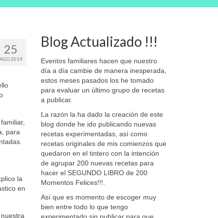
Blog Actualizado !!!
25
AGO 2019
Eventos familiares hacen que nuestro
día a día cambie de manera inesperada,
estos meses pasados los he tomado
llo
para evaluar un último grupo de recetas
o
a publicar.
La razón la ha dado la creación de este
amiliar,
blog donde he ido publicando nuevas
a, para
recetas experimentadas, así como
ntadas.
recetas originales de mis comienzos que
quedaron en el tintero con la intención
de agrupar 200 nuevas recetas para
hacer el SEGUNDO LIBRO de 200
plico la
Momentos Felices!!!.
stico en
Así que es momento de escoger muy
bien entre todo lo que tengo
 nuestra
experimentado sin publicar para que