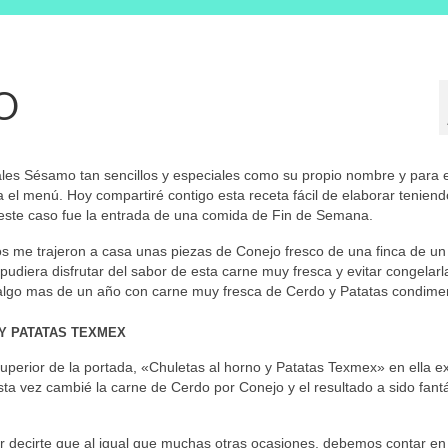
O
es Sésamo tan sencillos y especiales como su propio nombre y para e
el menú. Hoy compartiré contigo esta receta fácil de elaborar teniend
 este caso fue la entrada de una comida de Fin de Semana.
 me trajeron a casa unas piezas de Conejo fresco de una finca de un f
diera disfrutar del sabor de esta carne muy fresca y evitar congelarl
algo mas de un año con carne muy fresca de Cerdo y Patatas condime
Y PATATAS TEXMEX
superior de la portada, «Chuletas al horno y Patatas Texmex» en ella ex
a vez cambié la carne de Cerdo por Conejo y el resultado a sido fantá
 decirte que al igual que muchas otras ocasiones, debemos contar en