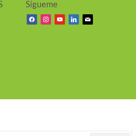
S
Sígueme
facebook
instagram
youtube
linkedin
mail