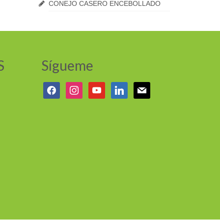
CONEJO CASERO ENCEBOLLADO
S
Sígueme
facebook
instagram
youtube
linkedin
mail