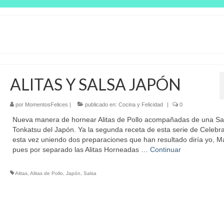
ALITAS Y SALSA JAPÓN
por
MomentosFelices
|
publicado en:
Cocina y Felicidad
|
0
Nueva manera de hornear Alitas de Pollo acompañadas de una Sa
Tonkatsu del Japón. Ya la segunda receta de esta serie de Celebra
esta vez uniendo dos preparaciones que han resultado diría yo, M
pues por separado las Alitas Horneadas …
Continuar
Alitas
,
Alitas de Pollo
,
Japón
,
Salsa