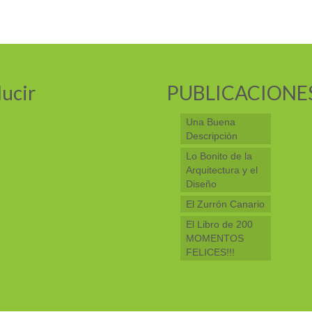
ucir
PUBLICACIONE
Una Buena
Descripción
Lo Bonito de la
Arquitectura y el
Diseño
El Zurrón Canario
El Libro de 200
MOMENTOS
FELICES!!!