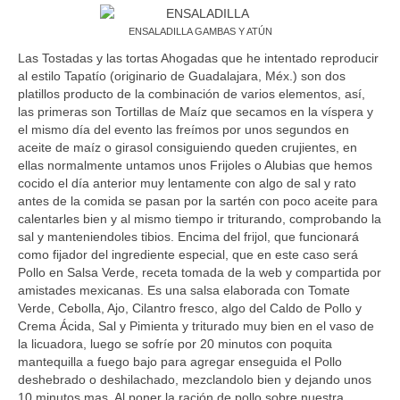
ENSALADILLA GAMBAS Y ATÚN
Las Tostadas y las tortas Ahogadas que he intentado reproducir
al estilo Tapatío (originario de Guadalajara, Méx.) son dos
platillos producto de la combinación de varios elementos, así,
las primeras son Tortillas de Maíz que secamos en la víspera y
el mismo día del evento las freímos por unos segundos en
aceite de maíz o girasol consiguiendo queden crujientes, en
ellas normalmente untamos unos Frijoles o Alubias que hemos
cocido el día anterior muy lentamente con algo de sal y rato
antes de la comida se pasan por la sartén con poco aceite para
calentarles bien y al mismo tiempo ir triturando, comprobando la
sal y manteniendoles tibios. Encima del frijol, que funcionará
como fijador del ingrediente especial, que en este caso será
Pollo en Salsa Verde, receta tomada de la web y compartida por
amistades mexicanas. Es una salsa elaborada con Tomate
Verde, Cebolla, Ajo, Cilantro fresco, algo del Caldo de Pollo y
Crema Ácida, Sal y Pimienta y triturado muy bien en el vaso de
la licuadora, luego se sofríe por 20 minutos con poquita
mantequilla a fuego bajo para agregar enseguida el Pollo
deshebrado o deshilachado, mezclandolo bien y dejando unos
10 minutos mas. Al poner la ración de pollo sobre nuestra