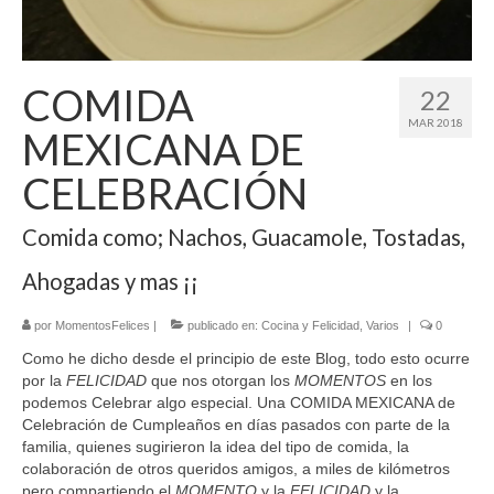
El Libro de 200 MOMENTOS FELICES!!!
Contacto
COMIDA
22
MAR 2018
MEXICANA DE
CELEBRACIÓN
Comida como; Nachos, Guacamole, Tostadas,
Ahogadas y mas ¡¡
por
MomentosFelices
|
publicado en:
Cocina y Felicidad
,
Varios
|
0
Como he dicho desde el principio de este Blog, todo esto ocurre
por la
FELICIDAD
que nos otorgan los
MOMENTOS
en los
podemos Celebrar algo especial. Una COMIDA MEXICANA de
Celebración de Cumpleaños en días pasados con parte de la
familia, quienes sugirieron la idea del tipo de comida, la
colaboración de otros queridos amigos, a miles de kilómetros
pero compartiendo el
MOMENTO
y la
FELICIDAD
y la