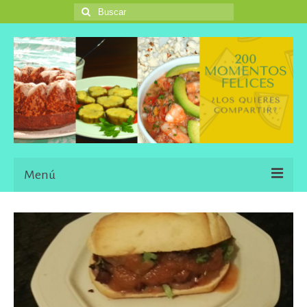
Buscar
por:
Menú
Inicio
Blog
Una Buena Descripción
Information in English Languaje