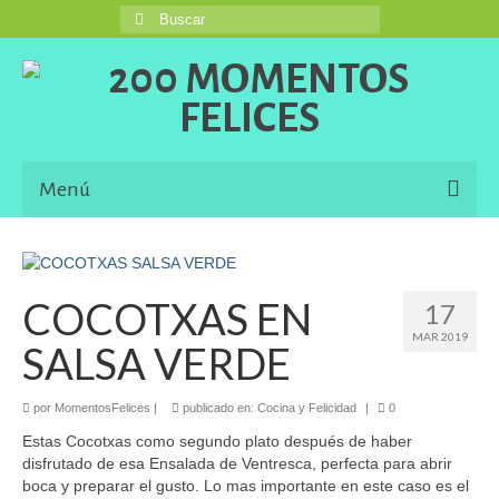
Buscar
por:
Menú
Inicio
Blog
COCOTXAS EN
17
MAR 2019
Una Buena Descripción
SALSA VERDE
Information in English Languaje
por
MomentosFelices
|
publicado en:
Cocina y Felicidad
|
0
El Libro de 200 MOMENTOS FELICES!!!
Estas Cocotxas como segundo plato después de haber
disfrutado de esa Ensalada de Ventresca, perfecta para abrir
Contacto
boca y preparar el gusto. Lo mas importante en este caso es el