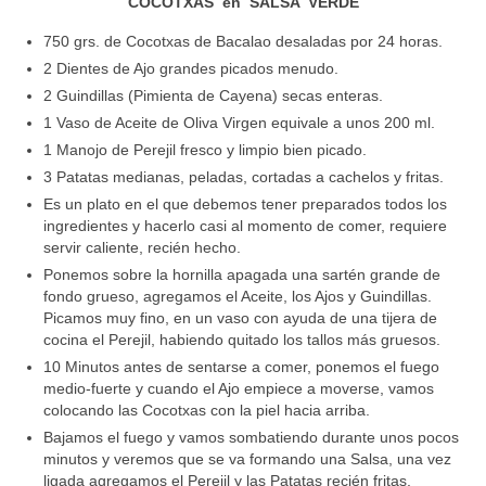
COCOTXAS en SALSA VERDE
750 grs. de Cocotxas de Bacalao desaladas por 24 horas.
2 Dientes de Ajo grandes picados menudo.
2 Guindillas (Pimienta de Cayena) secas enteras.
1 Vaso de Aceite de Oliva Virgen equivale a unos 200 ml.
1 Manojo de Perejil fresco y limpio bien picado.
3 Patatas medianas, peladas, cortadas a cachelos y fritas.
Es un plato en el que debemos tener preparados todos los
ingredientes y hacerlo casi al momento de comer, requiere
servir caliente, recién hecho.
Ponemos sobre la hornilla apagada una sartén grande de
fondo grueso, agregamos el Aceite, los Ajos y Guindillas.
Picamos muy fino, en un vaso con ayuda de una tijera de
cocina el Perejil, habiendo quitado los tallos más gruesos.
10 Minutos antes de sentarse a comer, ponemos el fuego
medio-fuerte y cuando el Ajo empiece a moverse, vamos
colocando las Cocotxas con la piel hacia arriba.
Bajamos el fuego y vamos sombatiendo durante unos pocos
minutos y veremos que se va formando una Salsa, una vez
ligada agregamos el Perejil y las Patatas recién fritas,