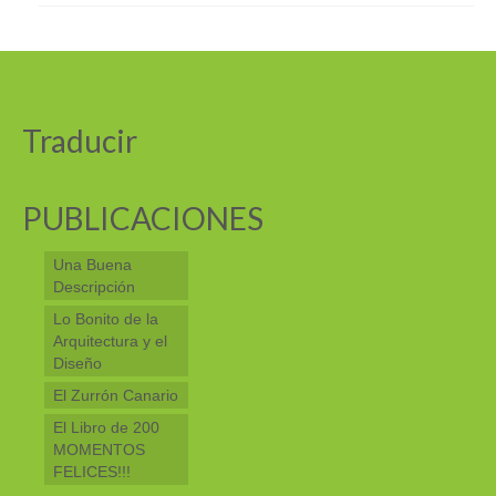
Traducir
PUBLICACIONES
Una Buena
Descripción
Lo Bonito de la
Arquitectura y el
Diseño
El Zurrón Canario
El Libro de 200
MOMENTOS
FELICES!!!