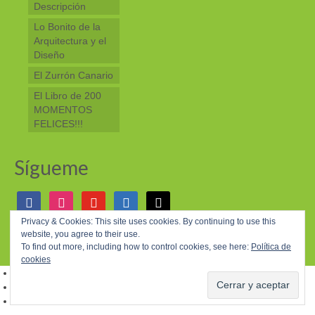
Descripción
Lo Bonito de la
Arquitectura y el
Diseño
El Zurrón Canario
El Libro de 200
MOMENTOS
FELICES!!!
Sígueme
facebook
instagram
youtube
linkedin
mail
Privacy & Cookies: This site uses cookies. By continuing to use this
website, you agree to their use.
© 2026 200 MOMENTOS FELICES - WordPress Theme by
Kadence WP
To find out more, including how to control cookies, see here:
Política de
cookies
Aviso Legal
Política de Privacidad
Política de Cookies