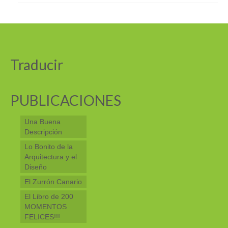
Traducir
PUBLICACIONES
Una Buena
Descripción
Lo Bonito de la
Arquitectura y el
Diseño
El Zurrón Canario
El Libro de 200
MOMENTOS
FELICES!!!