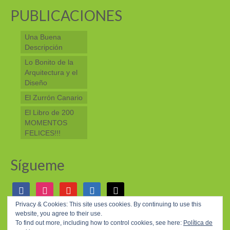
PUBLICACIONES
Una Buena
Descripción
Lo Bonito de la
Arquitectura y el
Diseño
El Zurrón Canario
El Libro de 200
MOMENTOS
FELICES!!!
Sígueme
facebook
instagram
youtube
linkedin
mail
Privacy & Cookies: This site uses cookies. By continuing to use this
website, you agree to their use.
© 2026 200 MOMENTOS FELICES - WordPress Theme by
Kadence WP
To find out more, including how to control cookies, see here:
Política de