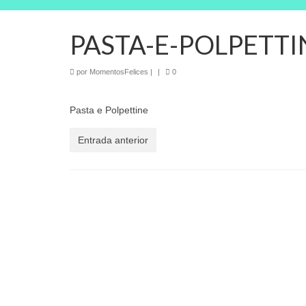
PASTA-E-POLPETTI
por
MomentosFelices
|
|
0
Pasta e Polpettine
Entrada anterior