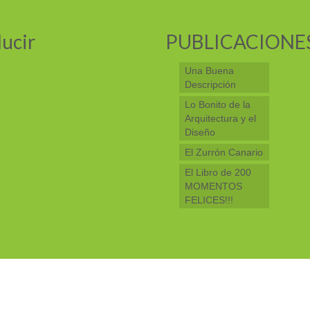
ucir
PUBLICACIONE
Una Buena
Descripción
Lo Bonito de la
Arquitectura y el
Diseño
El Zurrón Canario
El Libro de 200
MOMENTOS
FELICES!!!