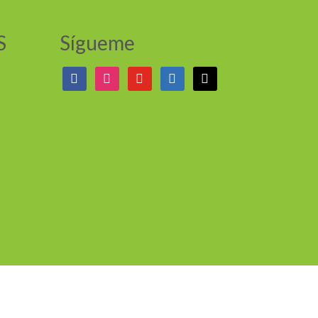
S
Sígueme
facebook
instagram
youtube
linkedin
mail