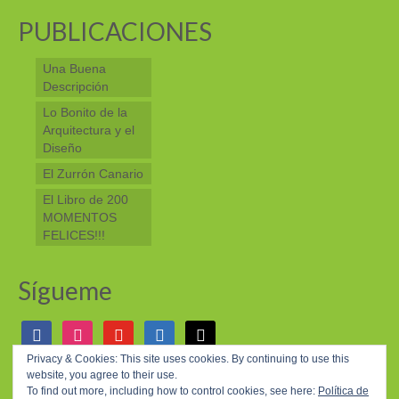
PUBLICACIONES
Una Buena
Descripción
Lo Bonito de la
Arquitectura y el
Diseño
El Zurrón Canario
El Libro de 200
MOMENTOS
FELICES!!!
Sígueme
facebook
instagram
youtube
linkedin
mail
Privacy & Cookies: This site uses cookies. By continuing to use this
website, you agree to their use.
© 2026 200 MOMENTOS FELICES - WordPress Theme by
Kadence WP
To find out more, including how to control cookies, see here:
Política de