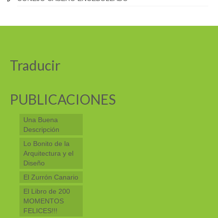
Traducir
PUBLICACIONES
Una Buena
Descripción
Lo Bonito de la
Arquitectura y el
Diseño
El Zurrón Canario
El Libro de 200
MOMENTOS
FELICES!!!