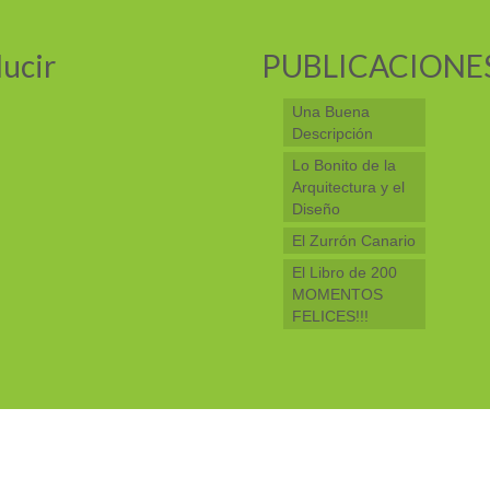
ucir
PUBLICACIONE
Una Buena
Descripción
Lo Bonito de la
Arquitectura y el
Diseño
El Zurrón Canario
El Libro de 200
MOMENTOS
FELICES!!!