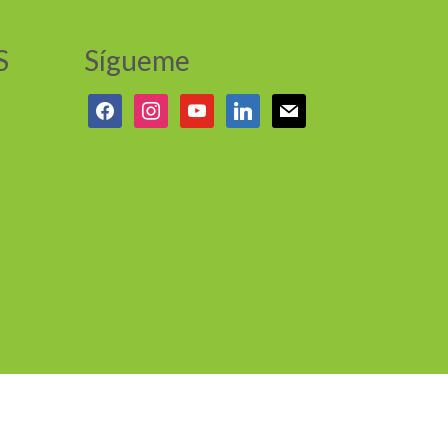
S
Sígueme
facebook
instagram
youtube
linkedin
mail