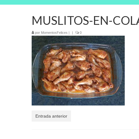
MUSLITOS-EN-COL
por
MomentosFelices
|
|
0
Entrada anterior