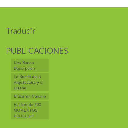
Traducir
PUBLICACIONES
Una Buena
Descripción
Lo Bonito de la
Arquitectura y el
Diseño
El Zurrón Canario
El Libro de 200
MOMENTOS
FELICES!!!