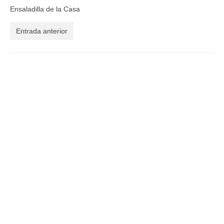
Ensaladilla de la Casa
El Libro de 200 MOMENTOS FELICES!!!
Entrada anterior
Contacto