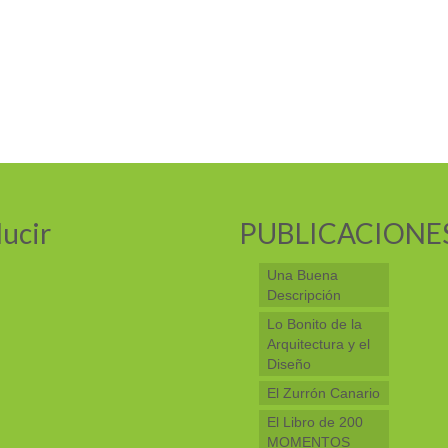
ucir
PUBLICACIONE
Una Buena
Descripción
Lo Bonito de la
Arquitectura y el
Diseño
El Zurrón Canario
El Libro de 200
MOMENTOS