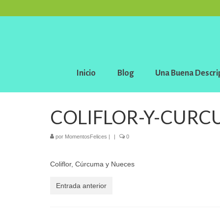
Inicio
Blog
Una Buena Descri
COLIFLOR-Y-CURC
por
MomentosFelices
|
|
0
Coliflor, Cúrcuma y Nueces
Entrada anterior