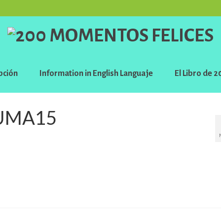
pción
Information in English Languaje
El Libro de
UMA15